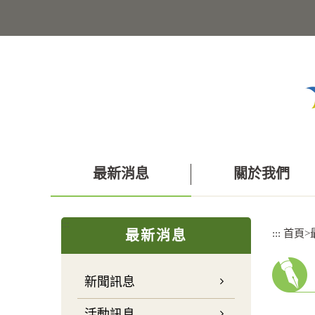
跳
到
主
要
內
容
區
塊
最新消息
關於我們
:::
:::
首頁
>
最新消息
新聞訊息
活動訊息