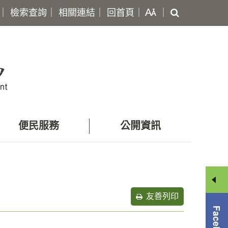
搜
｜
檢索查詢
｜
相關連結
｜
回首頁
｜
｜
尋
便民服務
公開資訊
友善列印
分
享
選