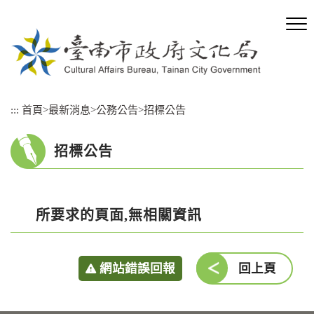
跳
到
主
要
內
容
區
:::
首頁
>
最新消息
>
公務公告
>
招標公告
塊
招標公告
所要求的頁面,無相關資訊
網站錯誤回報
回上頁