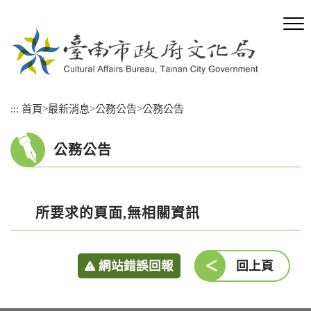
跳
到
主
要
內
容
區
:::
首頁
>
最新消息
>
公務公告
>
公務公告
塊
公務公告
所要求的頁面,無相關資訊
網站錯誤回報
回上頁