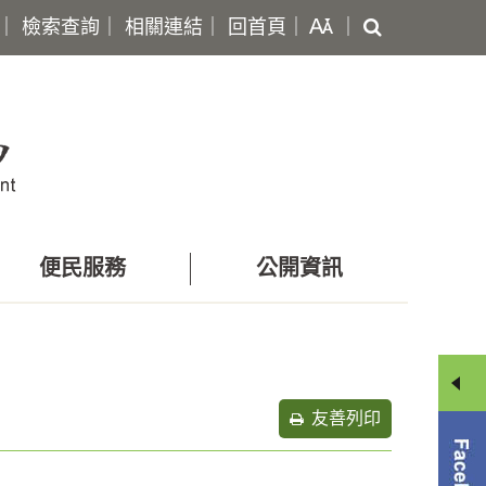
搜
｜
檢索查詢
｜
相關連結
｜
回首頁
｜
｜
尋
便民服務
公開資訊
友善列印
分
享
選