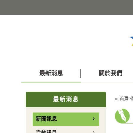
跳
到
主
要
內
容
區
塊
最新消息
關於我們
:::
:::
首頁
>
最新消息
新聞訊息
活動訊息