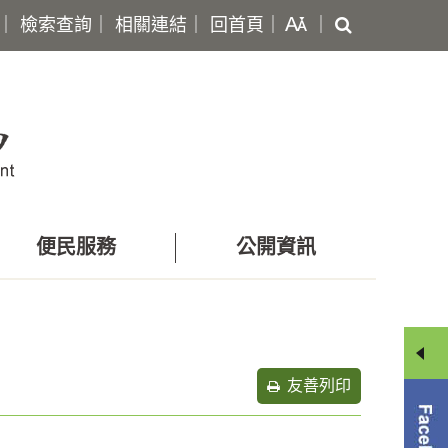
搜
｜
檢索查詢
｜
相關連結
｜
回首頁
｜
｜
尋
便民服務
公開資訊
友善列印
分
享
選