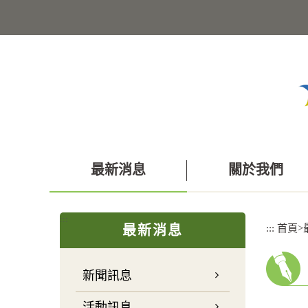
跳
到
主
要
內
容
區
塊
最新消息
關於我們
:::
:::
首頁
>
最新消息
新聞訊息
活動訊息