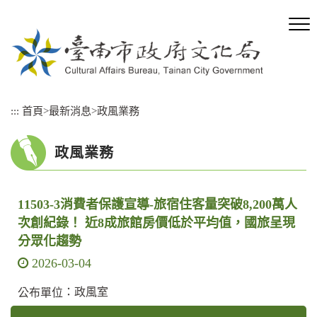
跳
到
主
要
內
容
區
:::
首頁
>
最新消息
>
政風業務
塊
政風業務
11503-3消費者保護宣導-旅宿住客量突破8,200萬人
次創紀錄！ 近8成旅館房價低於平均值，國旅呈現
分眾化趨勢
2026-03-04
：政風室
公布單位