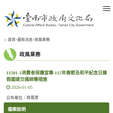
跳
到
主
要
內
容
區
:::
首頁
>
最新消息
>
政風業務
塊
政風業務
11501-3消費者保護宣導-115年春節及和平紀念日連
假國道交通疏導措施
2026-01-05
：政風室
公布單位
檔案說明