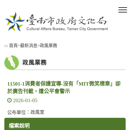
跳
到
主
要
內
容
區
:::
首頁
>
最新消息
>
政風業務
塊
政風業務
11501-1消費者保護宣導-沒有「MIT微笑標章」卻
於廣告刊載，遭公平會警示
2026-01-05
：政風室
公布單位
檔案說明