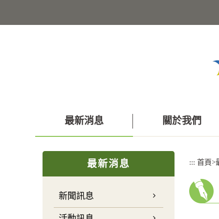
跳
到
主
要
內
容
區
塊
最新消息
關於我們
:::
:::
首頁
>
最新消息
新聞訊息
活動訊息