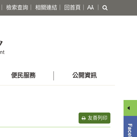
搜
｜
檢索查詢
｜
相關連結
｜
回首頁
｜
｜
尋
便民服務
公開資訊
友善列印
分
享
選