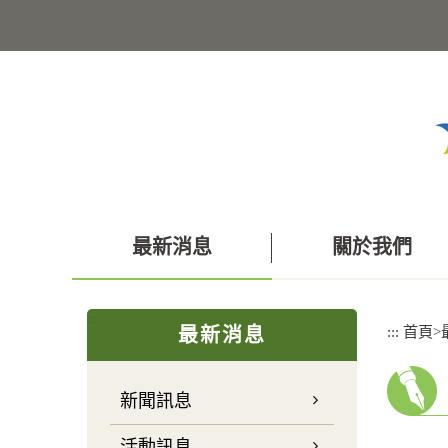
跳
到
主
要
內
容
區
塊
最新消息
關於我們
:::
:::
首頁
>
最新消息
新聞訊息
活動訊息