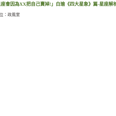
星座會因為XX把自己賣掉!」白瑜《四大星象》篇-星座解
：政風室
位