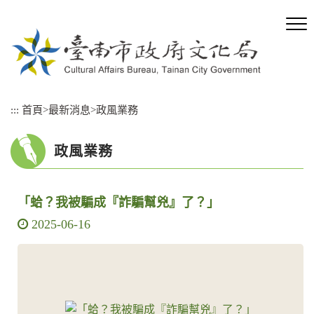
跳
到
主
要
內
容
區
:::
首頁
>
最新消息
>
政風業務
塊
政風業務
「蛤？我被騙成『詐騙幫兇』了？」
2025-06-16