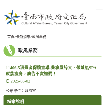
跳
到
主
要
內
容
區
:::
首頁
>
最新消息
>
政風業務
塊
政風業務
11406-5消費者保護宣導-桑拿屋誇大，做蒸氣SPA
就能瘦身，廣告不實遭罰！
2025-06-02
：政風室
公布單位
檔案說明