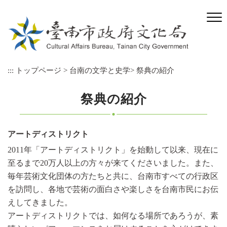
メ
イ
ン
コ
ン
テ
:::
トップページ
>
台南の文学と史学
>
祭典の紹介
ン
ツ
ブ
祭典の紹介
ロ
ッ
ク
アートディストリクト
に
2011年「アートディストリクト」を始動して以来、現在に
ス
キ
至るまで20万人以上の方々が来てくださいました。また、
ッ
毎年芸術文化団体の方たちと共に、台南市すべての行政区
プ
を訪問し、各地で芸術の面白さや楽しさを台南市民にお伝
えしてきました。
アートディストリクトでは、如何なる場所であろうが、素