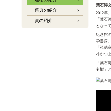
葉石涛
祭典の紹介
201
「葉石
賞の紹介
となっ
紀念館
学書房
「視聴
朴かつ
「葉石
妻樹」