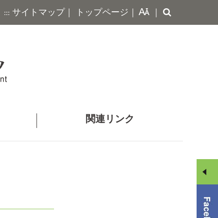
探
サイトマップ
｜
トップページ
｜
｜
:::
す
関連リンク
メ
ニ
ュ