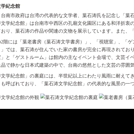
文学紀念館
2年、台南市政府は台湾の代表的な文学者、葉石涛氏を記念し「葉
涛文学紀念館」は台南市中西区の孔廟文化園区にある和洋折衷の
ており、葉石涛の作品や関連の文物を展示しています。また、
の2階には「葉老書房（葉石涛文学書房）」、「視聴室」、「ゲ
）」では、葉石涛が住んでいた家の書房が完全に再現されてお
室」と「ゲストルーム」は館内の主なイベント会場で、文芸イ
上品で静かな日本式建築の中で、台南の悠然とした文芸の雰囲
涛文学紀念館」の裏庭には、半世紀以上にわたり風雨に耐えてき
とも呼ばれており、「葉石涛文学紀念館」の代表的な風景の一