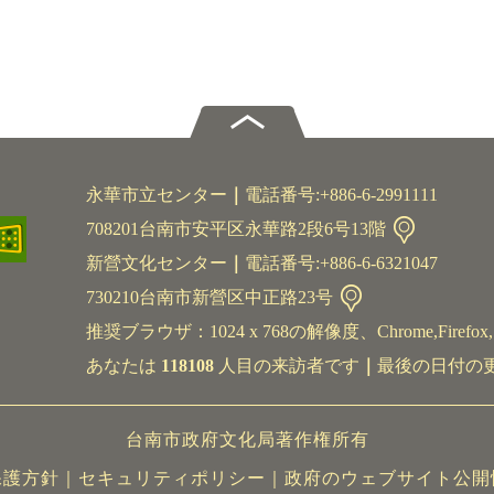
永華市立センター
｜
電話番号:+886-6-2991111
708201台南市安平区永華路2段6号13階
新營文化センター
｜
電話番号:+886-6-6321047
730210台南市新營区中正路23号
推奨ブラウザ：1024 x 768の解像度、Chrome,Firefox,S
あなたは
118108
人目の来訪者です
｜
最後の日付の更新2
台南市政府文化局著作権所有
保護方針
｜
セキュリティポリシー
｜
政府のウェブサイト公開