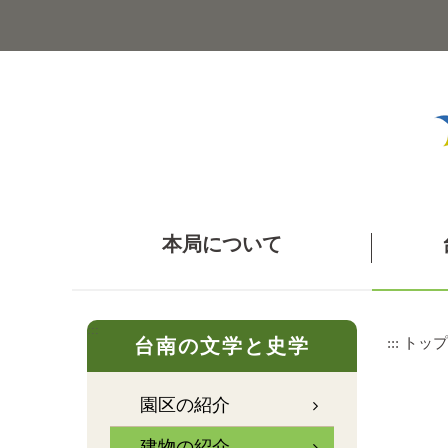
メ
イ
ン
コ
ン
テ
ン
ツ
ブ
ロ
ッ
本局について
ク
に
ス
キ
:::
ッ
:::
トップ
台南の文学と史学
プ
園区の紹介
建物の紹介