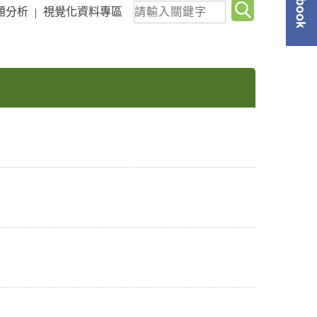
關
題分析
視覺化資料專區
單
|
鍵
字
查
詢