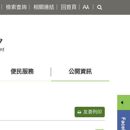
搜
｜
檢索查詢
｜
相關連結
｜
回首頁
｜
｜
尋
便民服務
公開資訊
友善列印
分
享
選