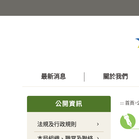
跳
到
主
要
內
容
區
塊
最新消息
關於我們
:::
:::
首頁
>
公開資訊
法規及行政規則
本局組織、職掌及聯絡