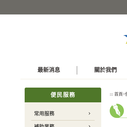
跳
到
主
要
內
容
區
塊
最新消息
關於我們
:::
:::
首頁
>
便民服務
常用服務
補助業務