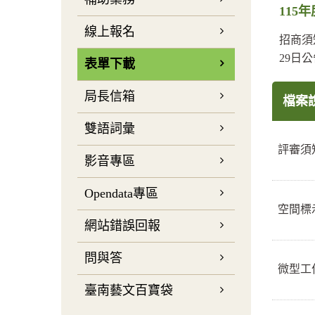
115
線上報名
招商須
29日
表單下載
局長信箱
檔案
雙語詞彙
評審
影音專區
Opendata專區
空間
網站錯誤回報
問與答
微型工
臺南藝文百寶袋