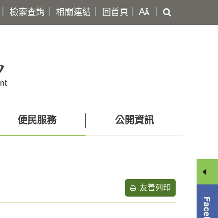
搜
｜
檢索查詢
｜
相關連結
｜
回首頁
｜
｜
尋
便民服務
公開資訊
友善列印
分
享
選