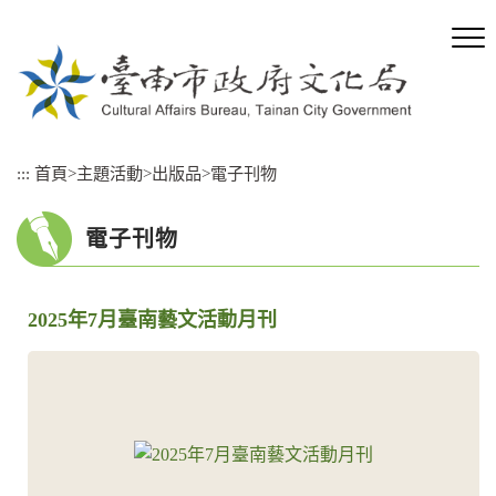
跳
到
主
要
內
容
區
:::
首頁
>
主題活動
>
出版品
>
電子刊物
塊
電子刊物
2025年7月臺南藝文活動月刊