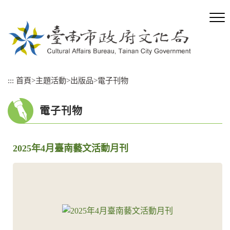
跳
到
主
要
內
容
區
:::
首頁
>
主題活動
>
出版品
>
電子刊物
塊
電子刊物
2025年4月臺南藝文活動月刊