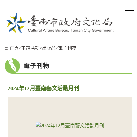
跳
到
主
要
內
容
區
:::
首頁
>
主題活動
>
出版品
>
電子刊物
塊
電子刊物
2024年12月臺南藝文活動月刊