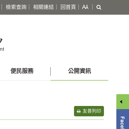
搜
｜
檢索查詢
｜
相關連結
｜
回首頁
｜
｜
尋
便民服務
公開資訊
友善列印
分
享
選