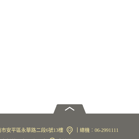
1臺南市安平區永華路二段6號13樓
｜
總機︰06-2991111