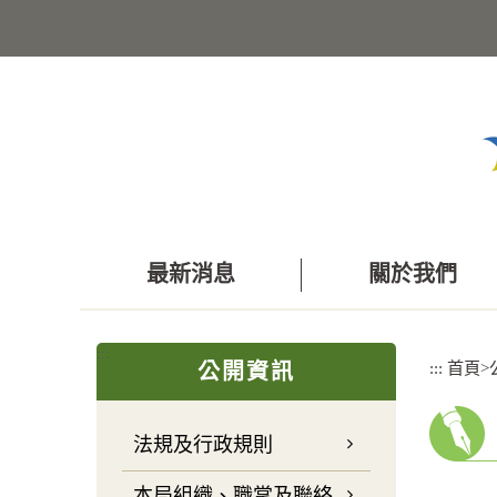
跳
到
主
要
內
容
區
塊
最新消息
關於我們
:::
:::
首頁
>
公開資訊
法規及行政規則
本局組織、職掌及聯絡