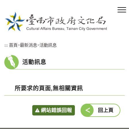
跳
到
主
要
內
容
區
:::
首頁
>
最新消息
>
活動訊息
塊
活動訊息
所要求的頁面,無相關資訊
網站錯誤回報
回上頁