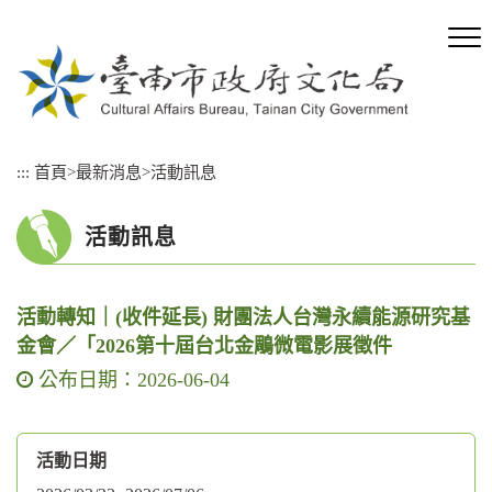
跳
到
主
要
內
容
區
:::
首頁
>
最新消息
>
活動訊息
塊
活動訊息
活動轉知｜(收件延長) 財團法人台灣永續能源研究基
金會／「2026第十屆台北金鵰微電影展徵件
公布日期：2026-06-04
活動日期