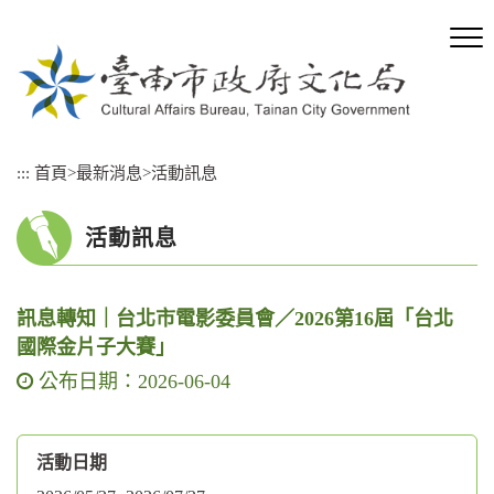
跳
到
主
要
內
容
區
:::
首頁
>
最新消息
>
活動訊息
塊
活動訊息
訊息轉知｜台北市電影委員會／2026第16屆「台北
國際金片子大賽」
公布日期：2026-06-04
活動日期