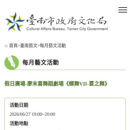
跳
到
主
要
內
容
區
:::
首頁
>
臺南藝文
>
每月藝文活動
塊
每月藝文活動
假日廣場-廖末喜舞蹈劇場《蝶舞VII-夏之舞》
活動日期
2026/06/27 19:00~20:00
活動地點