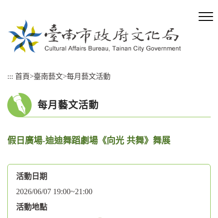
跳
到
主
要
內
容
區
:::
首頁
>
臺南藝文
>
每月藝文活動
塊
每月藝文活動
假日廣場-迪迪舞蹈劇場《向光 共舞》舞展
活動日期
2026/06/07 19:00~21:00
活動地點