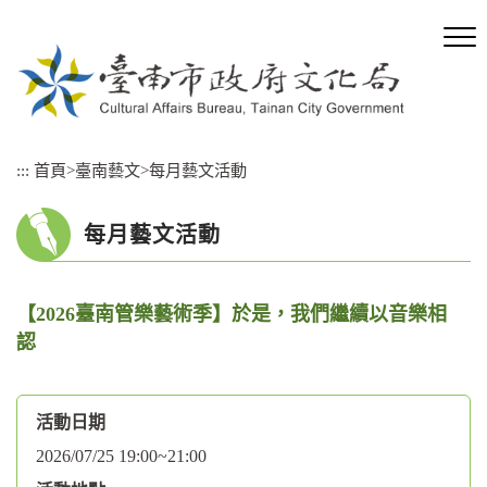
跳
到
主
要
內
容
區
:::
首頁
>
臺南藝文
>
每月藝文活動
塊
每月藝文活動
【2026臺南管樂藝術季】於是，我們繼續以音樂相
認
活動日期
2026/07/25 19:00~21:00