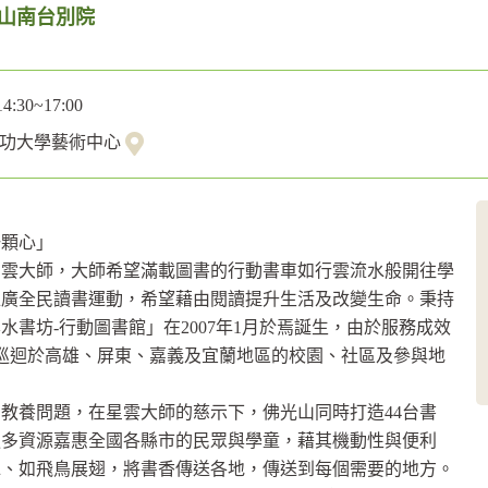
光山南台別院
14:30~17:00
成功大學藝術中心
一顆心」
星雲大師，大師希望滿載圖書的行動書車如行雲流水般開往學
推廣全民讀書運動，希望藉由閱讀提升生活及改變生命。秉持
書坊-行動圖書館」在2007年1月於焉誕生，由於服務成效
別巡迴於高雄、屏東、嘉義及宜蘭地區的校園、社區及參與地
的教養問題，在星雲大師的慈示下，佛光山同時打造44台書
供更多資源嘉惠全國各縣市的民眾與學童，藉其機動性與便利
水、如飛鳥展翅，將書香傳送各地，傳送到每個需要的地方。