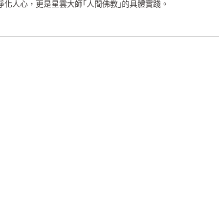
淨化人心，更是星雲大師｢人間佛教｣的具體實踐。