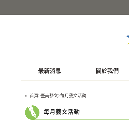
跳
到
主
要
內
容
區
塊
最新消息
關於我們
:::
首頁
>
臺南藝文
>
每月藝文活動
每月藝文活動