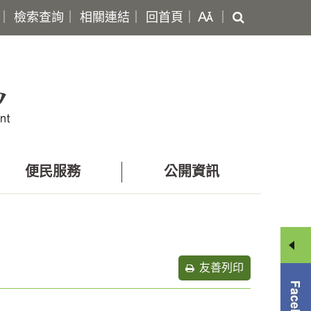
搜
｜
檢索查詢
｜
相關連結
｜
回首頁
｜
｜
尋
便民服務
公開資訊
友善列印
分
享
選