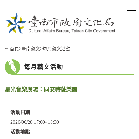
跳
到
主
要
內
容
區
:::
首頁
>
臺南藝文
>
每月藝文活動
塊
每月藝文活動
星光音樂廣場∶同安嗨薩樂團
活動日期
2026/06/28 17:00~18:30
活動地點