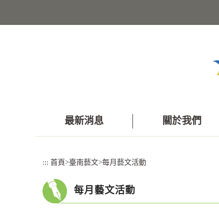
跳
到
主
要
內
容
區
塊
最新消息
關於我們
:::
首頁
>
臺南藝文
>
每月藝文活動
每月藝文活動