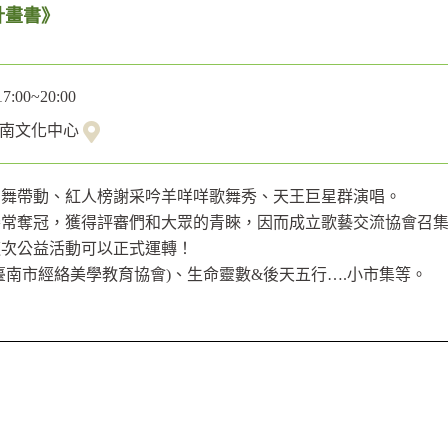
計畫書》
17:00~20:00
臺南文化中心
勁舞帶動、紅人榜謝采吟羊咩咩歌舞秀、天王巨星群演唱。
常奪冠，獲得評審們和大眾的青睞，因而成立歌藝交流協會召集TO
這次公益活動可以正式運轉！
南市經絡美學教育協會)、生命靈數&後天五行….小市集等。