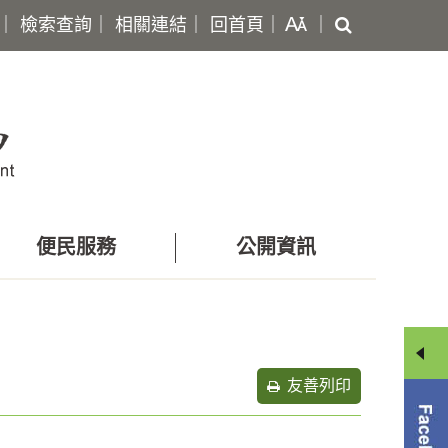
搜
｜
檢索查詢
｜
相關連結
｜
回首頁
｜
｜
尋
便民服務
公開資訊
友善列印
分
享
選