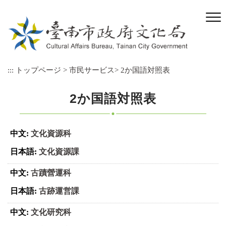
メ
イ
ン
コ
ン
テ
:::
トップページ
>
市民サービス
>
2か国語対照表
ン
ツ
ブ
2か国語対照表
ロ
ッ
ク
文化資源科
に
ス
文化資源課
キ
ッ
古蹟營運科
プ
古跡運営課
文化研究科